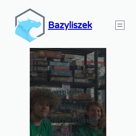
Bazyliszek
Regulamin
sklepu
internetowego
Bazyliszek