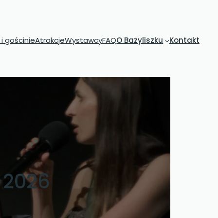
i gościnie
Atrakcje
Wystawcy
FAQ
O Bazyliszku
Kontakt
a 2026