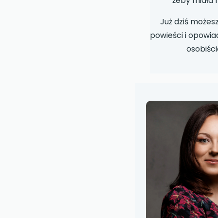
żeby miała 
Już dziś możesz
powieści i opowiad
osobiści