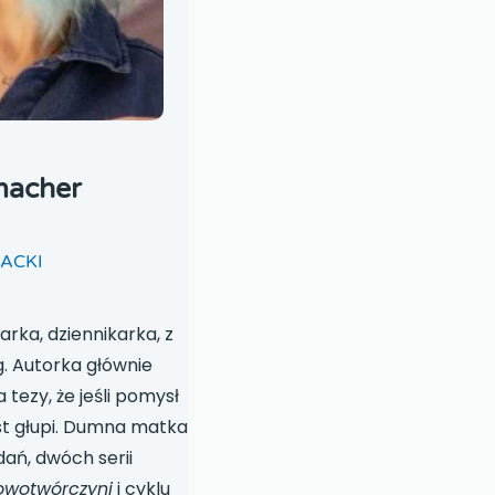
macher
RACKI
arka, dziennikarka, z
. Autorka głównie
tezy, że jeśli pomysł
 jest głupi. Dumna matka
dań, dwóch serii
owotwórczyni
i cyklu