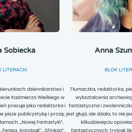
a Sobiecka
Anna Szu
 LITERACKI
BLOK LITE
kierunkach: dziennikarstwo i
Tłumaczka, redaktorka, pis
tecie Kazimierza Wielkiego w
wykształcenia archeolog
eń pracuje jako redaktorka i
fantastyczna i zwolenniczka 
e pisze publicystykę i prozę;
jest głupi, ale działa, to nie
 łamach: „Nowej Fantastyki”,
kilkudziesięciu opowia
Fenixa. Antologii”, „SFinksa”,
fantastycznych: trylogii
Sł