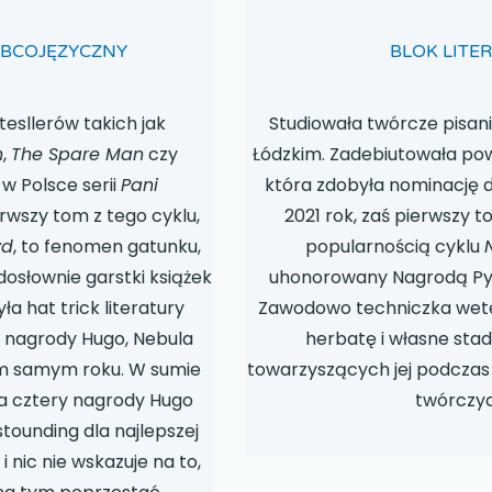
OBCOJĘZYCZNY
BLOK LITE
esllerów takich jak
Studiowała twórcze pisan
n
,
The Spare Man
czy
Łódzkim. Zadebiutowała po
w Polsce serii
Pani
która zdobyła nominację d
erwszy tom z tego cyklu,
2021 rok, zaś pierwszy 
zd
, to fenomen gatunku,
popularnością cyklu
dosłownie garstki książek
uhonorowany Nagrodą Py
yła hat trick literatury
Zawodowo techniczka weter
– nagrody Hugo, Nebula
herbatę i własne sta
ym samym roku. W sumie
towarzyszących jej podczas
a cztery nagrody Hugo
twórczyc
tounding dla najlepszej
 i nic nie wskazuje na to,