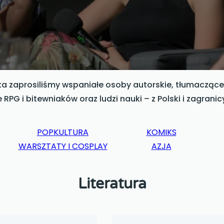
 zaprosiliśmy wspaniałe osoby autorskie, tłumaczące, t
 RPG i bitewniaków oraz
ludzi nauki
– z Polski i zagrani
POPKULTURA
KOMIKS
WARSZTATY I COSPLAY
AZJA
Literatura