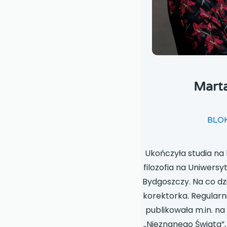
Mart
BLOK
Ukończyła studia na 
filozofia na Uniwersy
Bydgoszczy. Na co dzi
korektorka. Regularni
publikowała m.in. na
„Nieznanego Świata”, „