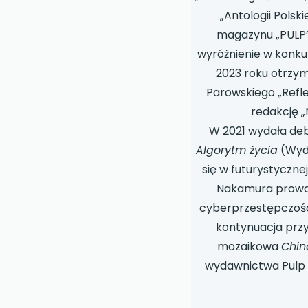
„Antologii Polski
magazynu „PULP”
wyróżnienie w konkur
2023 roku otrzym
Parowskiego „Refl
redakcję „
W 2021 wydała deb
Algorytm życia
(Wyda
się w futurystycznej 
Nakamura prowad
cyberprzestępczości
kontynuacja przy
mozaikowa
Chin
wydawnictwa Pulp 