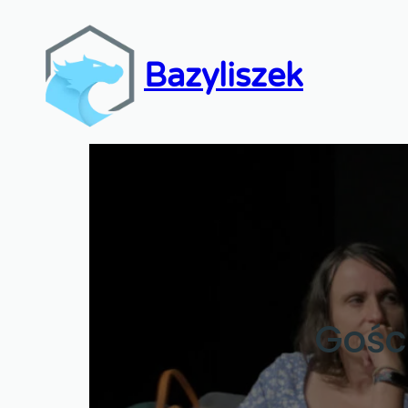
Bazyliszek
Gości