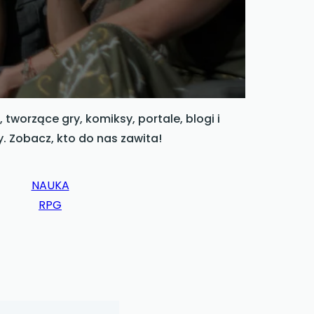
worzące gry, komiksy, portale, blogi i
cy. Zobacz, kto do nas zawita!
NAUKA
RPG