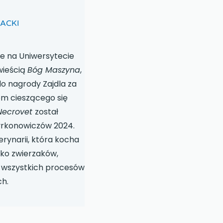
RACKI
ie na Uniwersytecie
wieścią
Bóg Maszyna
,
o nagrody Zajdla za
tom cieszącego się
Necrovet
został
rkonowiczów 2024.
ynarii, która kocha
dko zwierzaków,
 wszystkich procesów
h.