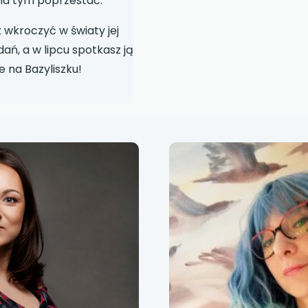
na tym poprzestać.
 wkroczyć w światy jej
ań, a w lipcu spotkasz ją
e na Bazyliszku!