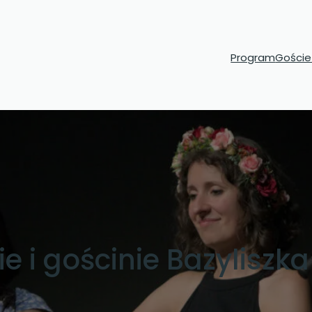
Program
Goście 
e i gościnie Bazyliszk