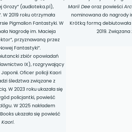
ej Grozy” (audioteka.pl),
Marii Dee
oraz powieści
Ar
. W 2019 roku otrzymała
nominowana do nagrody im.
sie Pigmalion Fantastyki. W
Krótką formą debiutowała 
ała Nagrodę im. Macieja
2019. Związana 
ektor”, przyznawaną przez
Nowej Fantastyki”.
iutancki zbiór opowiadań
wnictwo IX), rozgrywający
Japonii. Oficer policji Kaori
zi śledztwa związane z
ą. W 2023 roku ukazała się
gód policjantki, powieść
dōgu
. W 2025 nakładem
Books ukazała się powieść
Kaori
.