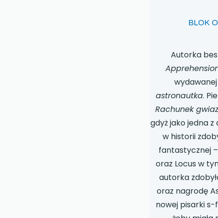
BLOK 
Autorka best
Apprehensio
wydawanej 
astronautka
. Pi
Rachunek gwia
gdyż jako jedna z 
w historii zdob
fantastycznej 
oraz Locus w t
autorka zdobył
oraz nagrodę As
nowej pisarki s-f