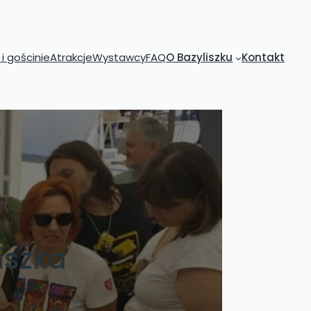
i gościnie
Atrakcje
Wystawcy
FAQ
O Bazyliszku
Kontakt
iszka