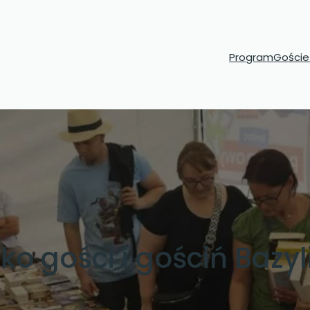
Program
Goście 
sko gości i gościń Bazyl