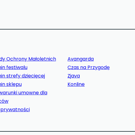
dy Ochrony Małoletnich
Avangarda
in festiwalu
Czas na Przygodę
n strefy dziecięcej
Zjava
in sklepu
Konline
warunki umowne dla
ców
a prywatności