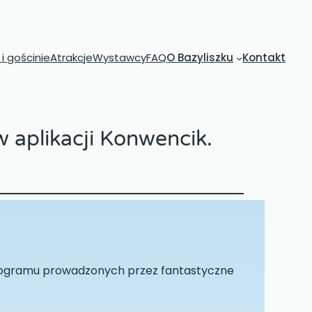
i gościnie
Atrakcje
Wystawcy
FAQ
O Bazyliszku
Kontakt
 aplikacji Konwencik.
programu prowadzonych przez fantastyczne