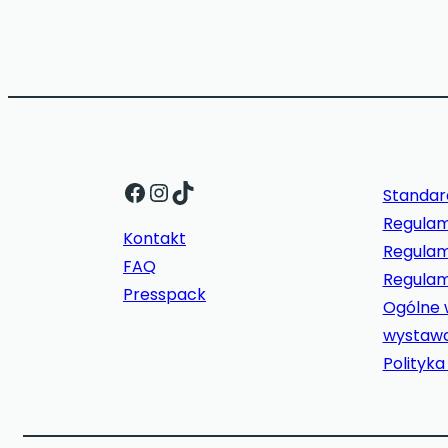
Facebook
Instagram
TikTok
Standar
Regulam
Kontakt
Regulami
FAQ
Regulam
Presspack
Ogólne 
wystaw
Polityk